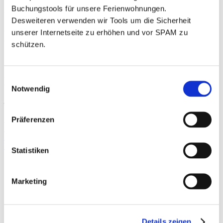
Buchungstools für unsere Ferienwohnungen.
Rustikale 2 Zi.-FeWo mit
Desweiteren verwenden wir Tools um die Sicherheit
Balkon (Nr.15)
unserer Internetseite zu erhöhen und vor SPAM zu
schützen.
*rollstuhlgerecht
Einwilligungsauswahl
Rustikal
Notwendig
4 Gäste · 1 Schlafzimmer · 1 Badezimmer · 1 Küche · 1 Balkon
Bildergalerie
Präferenzen
Schlafmöglichkeiten
Ausstattung
Verfügbarkeit & Buchen
Statistiken
Schlafmöglichkeiten
Marketing
1 Doppelbett (Schlafzimmer)
1 Einzelbett (Schlafzimmer)
1 Schlafcouch (Wohnbereich)
Details zeigen