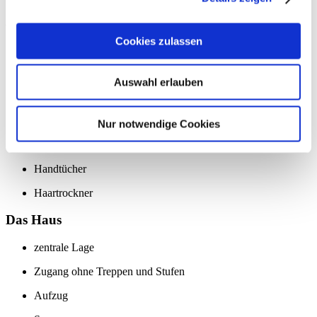
Ausstattung
Cookies zulassen
Wohnfläche 70 qm
Küche mit Kühlschrank und Kochfeld (voll ausgestattet)
Auswahl erlauben
TV
Kostenloses Internet (WLAN)
Nur notwendige Cookies
Bettwäsche
Handtücher
Haartrockner
Das Haus
zentrale Lage
Zugang ohne Treppen und Stufen
Aufzug